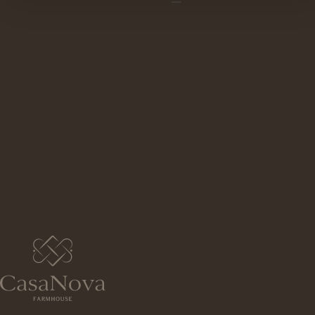
PASSEIOS DE
BICICLETA
Há diversos caminhos que merecem ser
explorados de bicicleta e a 8 minutos de
carro
ou a 15 de bicicleta,
a Ciclovia do
Cávado
é
um lugar magnífico no verão e
encantador no outono e inverno.
Um l
ugar
especial para respirar, caminhar e absorver o
silêncio.
Dispomos de várias opções de bicicletas,
incluindo elétricas, para adultos e crianças.