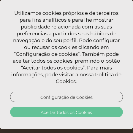
Utilizamos cookies próprios e de terceiros
para fins analíticos e para lhe mostrar
publicidade relacionada com as suas
preferências a partir dos seus hábitos de
navegação e do seu perfil. Pode configurar
OFERTAS
ou recusar os cookies clicando em
“Configuração de cookies”. Também pode
aceitar todos os cookies, premindo o botão
Descubra uma seleção de ofertas
“Aceitar todos os cookies”. Para mais
desenhadas para valorizar cada estadia e
informações, pode visitar a nossa Politica de
Cookies.
proporcionar experiências autênticas, num
cenário verdadeiramente inspirador.
Configuração de Cookies
Aceitar todos os Cookies