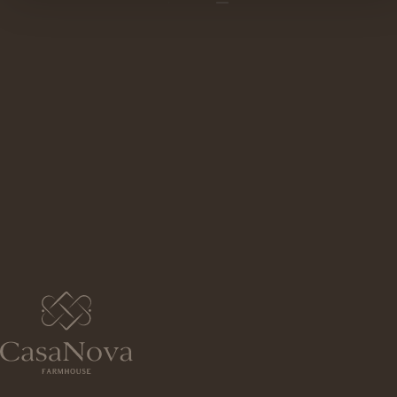
NÃO FAZER NADA
Podíamos divagar aqui por textos, teorias,
benefícios, etc., sobre a arte de não fazer
nada, dolce far niente, nada.
Zero.
Mas todos sabemos que isso seria só mais
uma razão para ocupar o nosso cérebro com
teorias e pesquisas.
O desafio é mesmo este: encontre o 'seu' sítio
na CasaNova e fique ali, sem fazer nada.
Mesmo nada.