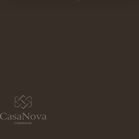
BRAGA REGIÃO
Guimarães, Vila Real, Citânia de Briteiros, Fão,
Apúlia. Arcos de Valdevez, Soajo, Ponte de
Lima. Barcelos, Serra da Cabreira e o Gerês,
com magníficos percursos, cascatas e lagoas.
Se vem por vários dias, podemos ajudar a
compor um circuito e sugerir algumas
opções. Se vem por poucos dias… prepare-se,
pois vai querer voltar.